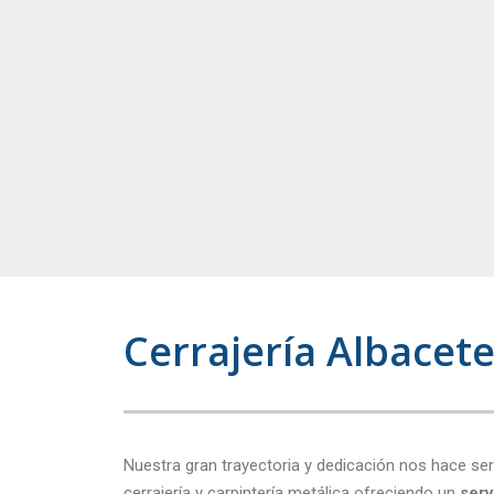
Cerrajería Albacet
Nuestra gran trayectoria y dedicación nos hace ser
cerrajería y carpintería metálica ofreciendo un
serv