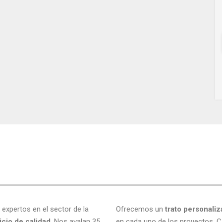
e
 expertos en el sector de la
Ofrecemos un
trato personali
icio de calidad
. Nos avalan 35
en cada uno de los proyectos. C