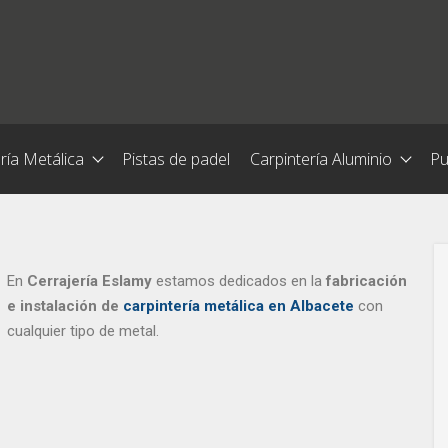
ría Metálica
Pistas de padel
Carpintería Aluminio
Pu
En
Cerrajería Eslamy
estamos dedicados en la
fabricación
e instalación de
carpintería metálica en Albacete
con
cualquier tipo de metal.